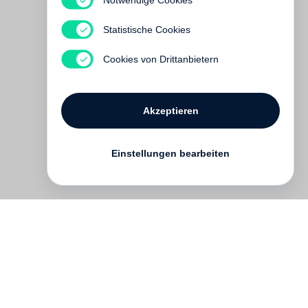
Peter Fraser
A City in the Mind
Statistische Cookies
Vergriffen
Cookies von Drittanbietern
Akzeptieren
Einstellungen bearbeiten
Kontakt
English
FAQ
AGB