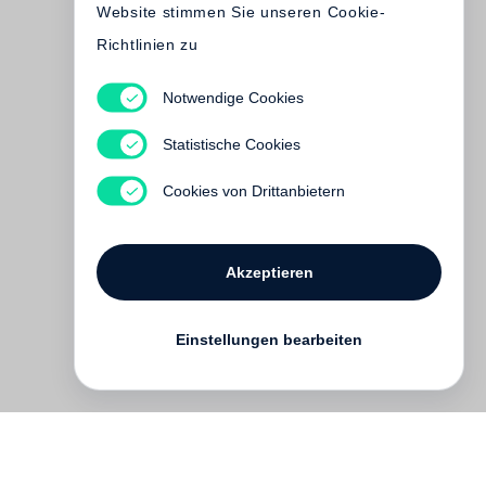
Website stimmen Sie unseren Cookie-
Richtlinien zu
Robin Coste Lewis
Notwendige Cookies
Die Reise der
Schwarzen Venus.
Statistische Cookies
Poems
Cookies von Drittanbietern
€ 24.00
Akzeptieren
Einstellungen bearbeiten