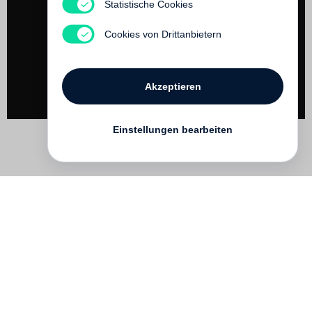
Paris, Novembre
Statistische Cookies
Noch nicht erschienen
Cookies von Drittanbietern
Akzeptieren
Einstellungen bearbeiten
Kontakt
English
FAQ
AGB
Nutzungsbedingungen