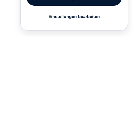
Einstellungen bearbeiten
Kontakt
English
FAQ
AGB
Nutzungsbedingungen
Datenschutz
Impressum
­
Presse
Vertrieb