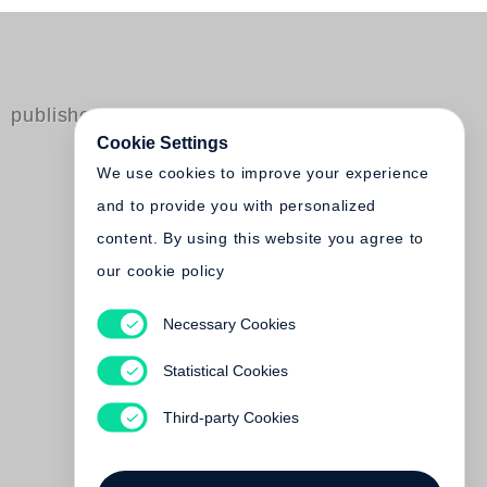
published by Steidl
Cookie Settings
We use cookies to improve your experience
and to provide you with personalized
content. By using this website you agree to
our cookie policy
Necessary Cookies
Günther Kieser
Raumeroberungen
Statistical Cookies
Out of print
Third-party Cookies