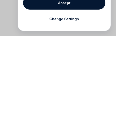
Accept
Change Settings
Contact
Deutsch
FAQ
GTC
Terms of use
Data Privacy
Legal notice
­
Press