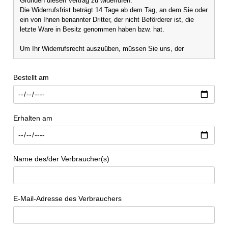
Gründen diesen Vertrag zu widerrufen.
Die Widerrufsfrist beträgt 14 Tage ab dem Tag, an dem Sie oder
ein von Ihnen benannter Dritter, der nicht Beförderer ist, die
letzte Ware in Besitz genommen haben bzw. hat.
Um Ihr Widerrufsrecht auszuüben, müssen Sie uns, der
Steidl GmbH & Co. OHG, Düstere Straße 4, D-37073 Göttingen
Bestellt am
Tel: +49-551-49 60 60
E-Mail: shop@steidl.de
mittels einer eindeutigen Erklärung, zum Beispiel ein mit der
Post versandter Brief, Telefax oder E-Mail, über Ihren
Erhalten am
Entschluss, diesen Vertrag zu widerrufen, informieren. Sie
können dafür das Muster-Widerrufsformular verwenden, das
jedoch nicht vorgeschrieben ist. Sie können das Muster-
Widerrufsformular auch auf unserer Webseite elektronisch
Name des/der Verbraucher(s)
ausfüllen und übermitteln. Machen Sie von dieser Möglichkeit
Gebrauch, so werden wir Ihnen unverzüglich, zum Beispiel per
E-Mail, eine Bestätigung über den Eingang eines solchen
Widerrufs übermitteln.
E-Mail-Adresse des Verbrauchers
Zur Wahrung der Widerrufsfrist reicht es aus, dass Sie die
Mitteilung über die Ausübung des Widerrufsrechts vor Ablauf