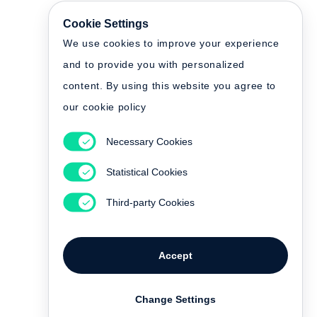
Sie haben die Waren unverzüglich und in jedem Fall spätestens
Cookie Settings
binnen 14 Tagen ab dem Tag, an dem Sie uns über den
Widerruf dieses Vertrages unterrichten, an uns zurückzusenden
We use cookies to improve your experience
oder zu übergeben. Die Frist ist gewahrt, wenn Sie die Waren
and to provide you with personalized
vor Ablauf der Frist von 14 Tagen absenden. Sie tragen die
unmittelbaren Kosten der Rücksendung der Waren.
content. By using this website you agree to
Sie müssen für einen etwaigen Wertverlust der Waren nur
our cookie policy
aufkommen, wenn dieser Wertverlust auf einen zur Prüfung der
Beschaffenheit, Eigenschaften und Funktionsweise der Waren
Necessary Cookies
nicht notwendigen Umgang mit ihnen zurückführen ist.
Statistical Cookies
Third-party Cookies
Accept
Change Settings