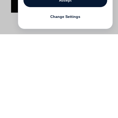
Accept
Change Settings
Contact
Deutsch
FAQ
GTC
Terms of use
Data Privacy
Legal notice
­
Press
Newsletter