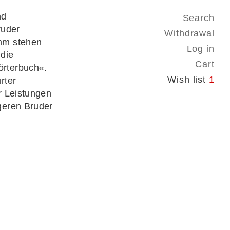
nd
Search
ruder
Withdrawal
mm stehen
Log in
 die
Cart
rterbuch«.
Wish list
1
rter
r Leistungen
geren Bruder