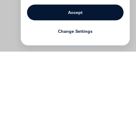
Accept
Change Settings
Contact
Deutsch
FAQ
GTC
Terms of use
Data Privacy
Legal notice
­