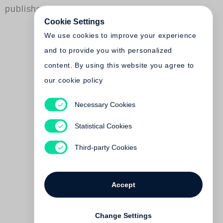
published by Steidl
Cookie Settings
We use cookies to improve your experience
and to provide you with personalized
content. By using this website you agree to
our cookie policy
Mathias Gatza
Necessary Cookies
Die Himmel über Berlin.
Eine historisch-fiktive
Statistical Cookies
Spurensuche
Third-party Cookies
€ 24.00
Accept
Change Settings