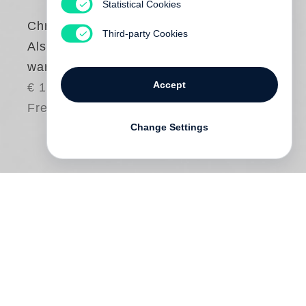
Statistical Cookies
Christoph Heubner
Third-party Cookies
Als wir die Maikäfer
waren
Accept
€ 14.80
Free shipping
Change Settings
Wenn die kleine Eva auf dem Rücken
ihres Vaters im berühmten Budapester
Gellert-Bad auftaucht, bringen sich die
alten Damen in Sicherheit. Denn der Vater