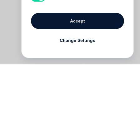
Accept
Change Settings
alt
e
t,