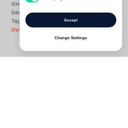
Greg Ames
Der bisher beste
Accept
Tag meines Lebens
Out of print
Change Settings
Am liebsten würde er es so richtig krachen
lassen: erst ein paar Aufwärm-Biere und
dann weiter. Aber das jährliche
Familientreffen zu Thanksgiving steht an,
und James Fitzroy muss raus aus New
York, nach Buffalo in die verschneite