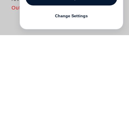
Out of print
Change Settings
Les photographes
Yves Marchand
et
Romain Meffre
ont passé des mois à
photographier la ville américaine de
Detroit, ou plutôt ce qu’il en reste : un
vaste champ de ruines : « Les ruines sont
les symboles visibles et les repères de nos
sociétés et de leur évolution. Elles sont
une situation temporaire qui se produit à
un moment donné, le résultat volatile d’un