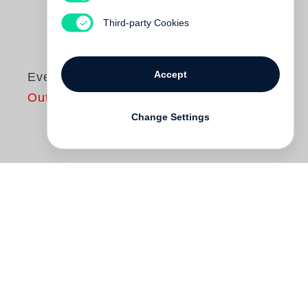
Third-party Cookies
Accept
Evelyn Hofer
Out of print
Change Settings
Evelyn Hofer
hat nach dem Berührenden
und dem Unberührten gesucht und es in
den verschiedensten Momenten enthüllt.
In dieser umfassenden Monographie ist
erstmals das Lebenswerk von
Evelyn