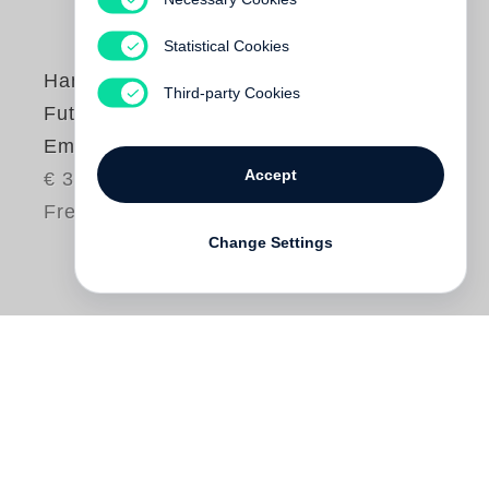
Statistical Cookies
Hans Georg Näder
Third-party Cookies
Futuring Human
Empowerment
Accept
€ 34.00
Free shipping
Change Settings
Der Unternehmer und Futurist Hans Georg
Näder nimmt uns mit auf eine Reise zu
den letzten Geheimnissen des