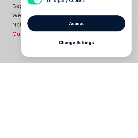
Third-party Cookies
Begegnungen.
Weltreise zu
Accept
Nobelpreisträgern
Out of print
Change Settings
Für das Projekt
Nobelpreisträger im
Portrait
reist der Fotograf
Peter Badge
seit
dem Jahr 2000 rund um den Globus. Über
400 Begegnungen verschafften ihm
unvergleichliche Einblicke in die Welt
derer, »die der Menschheit den größten