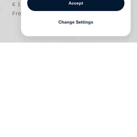
Accept
€ 15.00
Free shipping
Change Settings
Klaus Peter Bruns (1913-2011) konnte auf
ein erfülltes Leben im Dienst der Politik
zurückblicken. Fast drei Jahrzehnte lang
wirkte er für die SPD im
Niedersächsischen Landtag, davon sechs
Jahre als Landwirtschaftsminister, ohne
dabei die Bedeutung lokalpolitischen
Engagements aus den Augen zu verlieren.