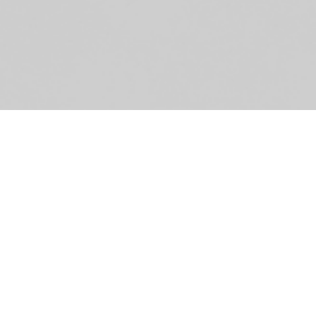
La
au
We
Ve
Re
si
La
fü