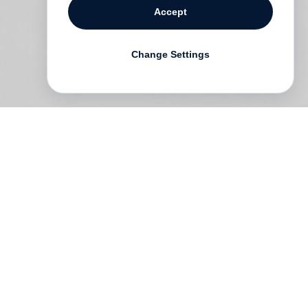
Accept
Change Settings
 In
e