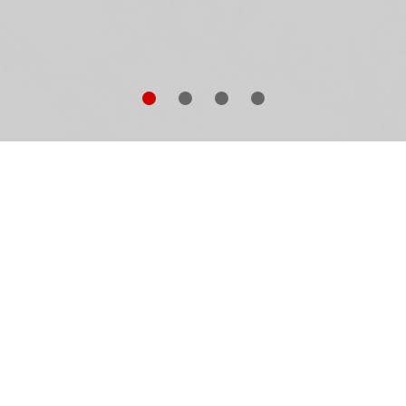
dys und Gentlemen
ist
Hilaire Belloc
s beißende Satire
f die englische Gesellschaft zwischen den beiden
ltkriegen. Niemand ist sicher vor seinen zugespitzten
rsen. Er zielt auf alle gleichermaßen: auf Arme und
iche, auf Richter, Politiker und Literaten wie er selbst.
eben Gedichten persifliert Belloc seine englischen
ndsleute und ihre absurden Gewohnheiten. Mit Freud
hrt er ihre Laster vor oder dichtet ihnen zur Strafe für