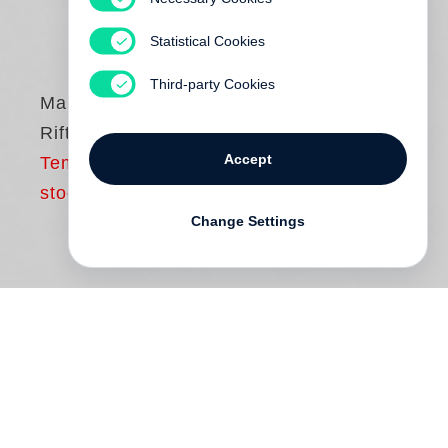
Statistical Cookies
Third-party Cookies
Marina Schwabe
Rift (signiert)
Accept
Temporarily out of
stock
Change Settings
»Dieser Roman erzählt berührend von
zwei Geschwistern, die nichts haben und
dennoch zum Größten aufbrechen, dem