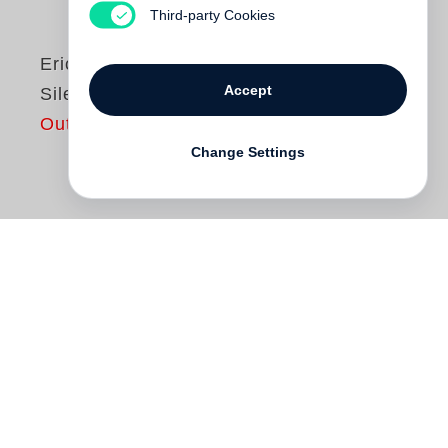
Third-party Cookies
Eric Klemm
Accept
Silent Warriors
Out of print
Change Settings
»Die Fotografien in Silent Warriors sind
Bilder des 21. Jahrhunderts von Menschen
des 21. Jahrhunderts.« Thomas King,
Cherokee
Noch heute ist das Bild vom Indianer