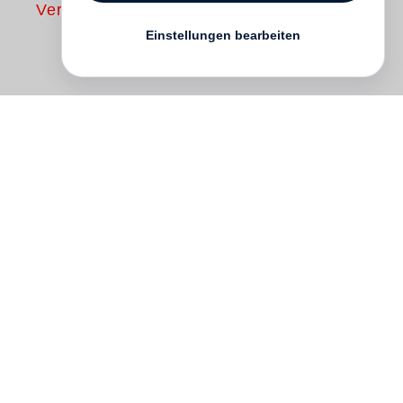
Vergriffen
Einstellungen bearbeiten
"Er kann so schlicht wie tief erzählen,
ohne jeden Rechtfertigungsdruck
gegenüber gestrigen und gegenwärtigen
Meinungsmaschen, fällt klare Urteile, ohne
abzuurteilen." Friedrich Schorlemmer
"Aufbewahren für alle Zeit!" Mit diesem
Befehl wurden alle Aktendeckel
gestempelt, in denen sich Material über
"Staatsverbrechen" am russischen Volk