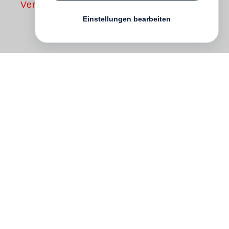
Vergriffen
Einstellungen bearbeiten
Il n´y a pas de vie sans eau. Le nouveau
et très attendu livre d´
Edward Burtynsky
nous raconte l´histoire de l´eau. D´où elle
vient, comment elle est distribuée et ...
gaspillée ! Souvent le photographe utilise
une perspective aérienne. Il nous montre
les sources éloignées, les anciens puits et
les rituels des bains de masse, ainsi que
la transformation du désert en villes. En