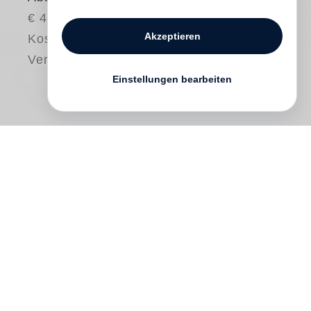
€ 48.00
Akzeptieren
Kostenloser
Versand
Einstellungen bearbeiten
Published on the occasion of
Edward
Burtynsky
’s largest and most
comprehensive exhibition to date, at the
Saatchi Gallery, London,
Extraction /
Abstraction
looks deeply at the key
subjects and signature images spanning
his 45-year career. Alongside Burtynsky’s