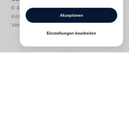
€ 40.00
Akzeptieren
Kostenloser
Versand
Einstellungen bearbeiten
The completion of
William Kentridge
’s
Domestic Scenes
(2021) and
Catalogue
Raisonné Volume 1. Prints and Posters
1974–1990
(2022), both published by
Steidl, was an opportunity to pause and
take another more intimate look at a series
of prints, singular and influential in