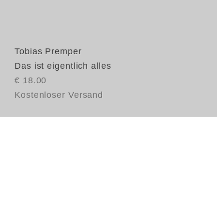
Tobias Premper
Das ist eigentlich alles
€ 18.00
Kostenloser Versand
Au
Ki
To
ei
ge