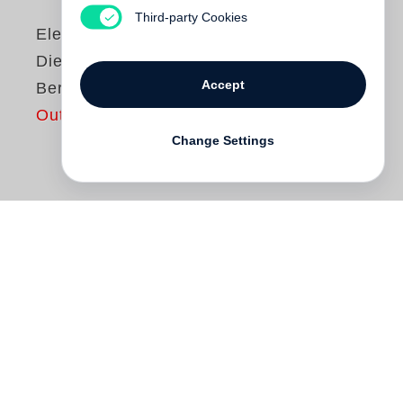
Third-party Cookies
Eleonora Hummel
Die Fische von
Accept
Berlin
Out of print
Change Settings
Alina aus Kasachstan hat mit der
deutschen »Heimat« nichts im Sinn.
Während die Eltern seit vielen Jahren von
der Zukunft im Land ihrer Vorfahren
träumen, interessiert sie sich brennend für