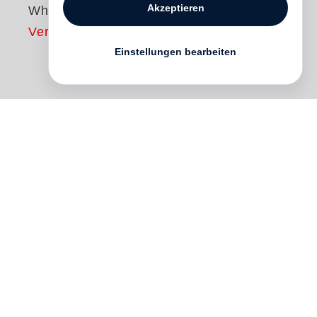
Akzeptieren
White
Vergriffen
Einstellungen bearbeiten
The distinctive iconography of
Saul
Leiter
’s early black and white photographs
stems from his profound response to the
dynamic street life of New York City in the
late 1940s and 50s. While this technique
borrowed aspects of the
photodocumentary, Leiter’s imagery was
more shaped by his highly individual