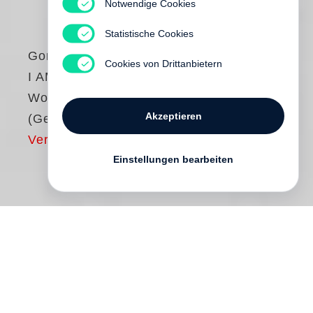
Notwendige Cookies
Statistische Cookies
Gordon Parks
Cookies von Drittanbietern
I AM YOU: Selected
Works, 1942–1978
Akzeptieren
(German edition)
Vergriffen
Einstellungen bearbeiten
Unrecht und Gewalt, die Ausbreitung der
amerikanischen Bürgerrechtsbewegung,
Haute Couture-Mode und die Kunst –