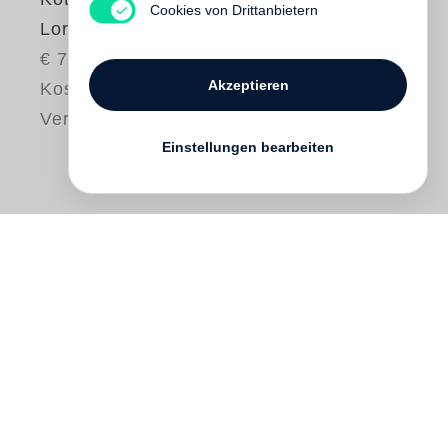
Cookies von Drittanbietern
Lord Snowdon
€ 75.00
Akzeptieren
Kostenloser
Versand
Einstellungen bearbeiten
Lord Snowdon
is
Koto Bolofo
’s
photographic portrait of legendary British
photographer Antony Armstrong-Jones,
known to the world as Lord Snowdon. The
infamous Snowdon has photographed
many icons of the twentieth century