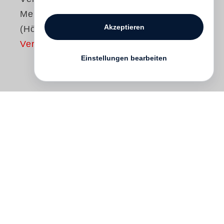
Meine Krönung
Akzeptieren
(Hörbuch)
Vergriffen
Einstellungen bearbeiten
Peter Fricke interpretiert in großartiger
Weise die Gedanken des von spätem
Erfolg heimgesuchten Ich-Erzählers.
Fricke ist für seine Auftritte auf der Bühne,
im Film und in Hörspielen berühmt. Zehn
Jahre am Bayerischen Staatsschauspiel
und sein Mitwirken an so beliebten