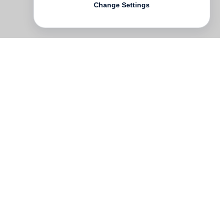
Change Settings
Peter Fricke interpretiert in großartiger
Weise die Gedanken des von spätem
Erfolg heimgesuchten Ich-Erzählers.
Fricke ist für seine Auftritte auf der Bühne,
im Film und in Hörspielen berühmt. Zehn
Jahre am Bayerischen Staatsschauspiel
und sein Mitwirken an so beliebten
Krimireihen wie Tatort sind nur zwei
Stationen seiner beeindruckenden
Karriere. Peter Fricke wurde mehrfach mit