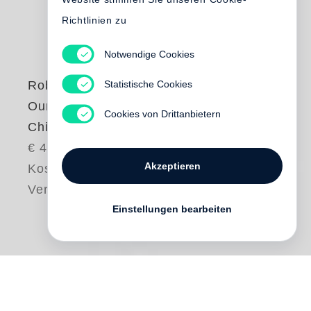
Richtlinien zu
Notwendige Cookies
Statistische Cookies
Robert Adams
Our Lives and Our
Cookies von Drittanbietern
Children
€ 48.00
Akzeptieren
Kostenloser
Versand
Einstellungen bearbeiten
One day in the early 1970s,
Robert Adams