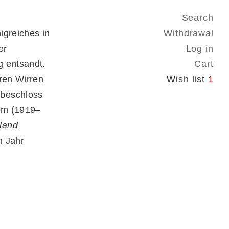
Search
igreiches in
Withdrawal
er
Log in
g entsandt.
Cart
ären Wirren
Wish list
1
 beschloss
Rom (1919–
land
m Jahr