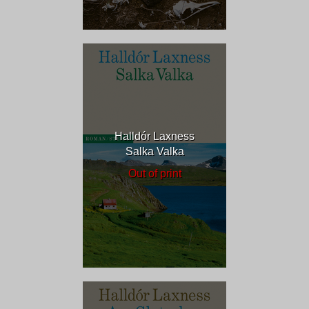
Halldór Laxness
Salka Valka
Out of print