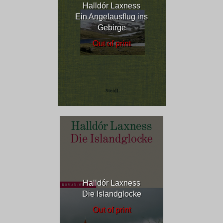
Halldór Laxness
Ein Angelausflug ins
Gebirge
Out of print
Halldór Laxness
Die Islandglocke
Out of print