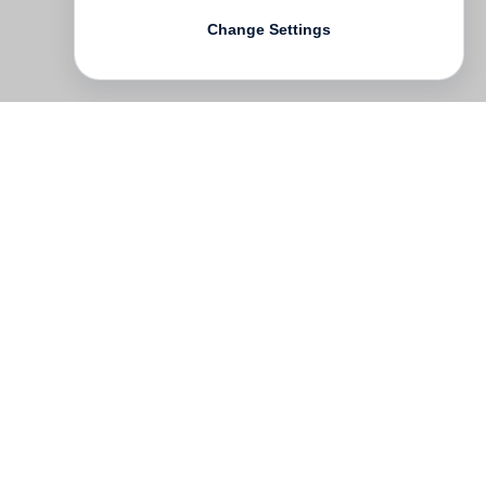
Change Settings
Contact
Deutsch
FAQ
GTC
Terms of use
Data Privacy
Legal notice
­
Press
Newsletter
Rights & Licensing