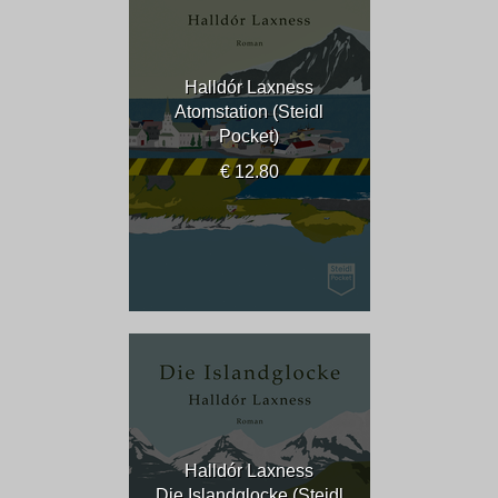
Halldór Laxness
Atomstation (Steidl
Pocket)
€ 12.80
Halldór Laxness
Die Islandglocke (Steidl