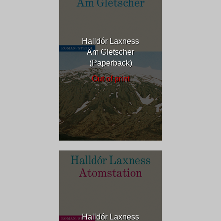
Halldór Laxness
Am Gletscher
(Paperback)
Out of print
Halldór Laxness