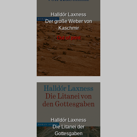
Halldór Laxness
Der große Weber von
Kaschmir
Out of print
Halldór Laxness
Die Litanei der
Gottesgaben