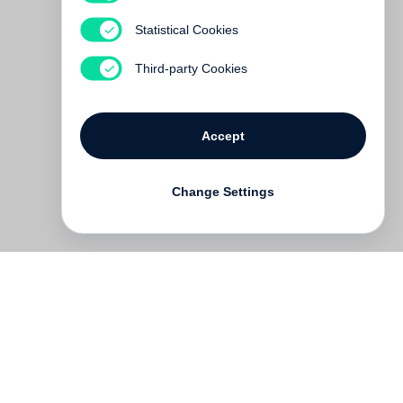
James Abbe
Shooting Stalin
Statistical Cookies
Out of print
Third-party Cookies
Accept
Change Settings
Contact
Deutsch
FAQ
GTC
Terms of use