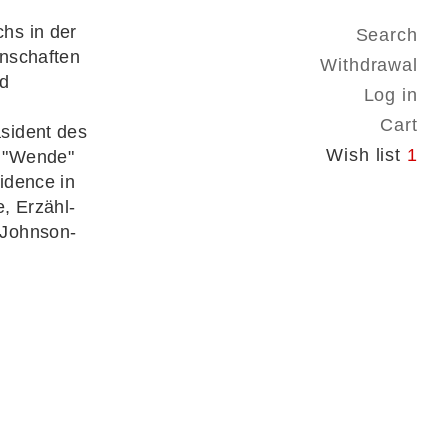
hs in der
Search
enschaften
Withdrawal
nd
Log in
Cart
sident des
Wish list
1
r "Wende"
idence in
, Erzähl-
-Johnson-