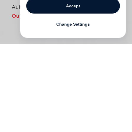
Accept
Autopsie, Band 2
Out of print
Change Settings
Im zweiten Band dieser umfassenden
Darstellung zum deutschsprachigen
Fotobuch der Zwischenkriegszeit werden
wichtige Fotografen wie Albert Renger-
Patzsch und Paul Wolff, bedeutende
Buchreihen wie Das Deutsche Lichtbild,
produktive Verlage wie F. Bruckmann und
markante Bildthemen wie Akt, Architektur