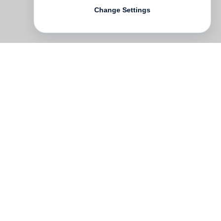
Change Settings
Irland 1922, mitten im Bürgerkrieg: IRA-
Kämpfer bringen nachts einen toten
Kameraden auf den Friedhof von Sligo.
Der Friedhofswärter soll ihn beerdigen.
Roseanne, dessen schöne Tochter, wird
nach dem Priester geschickt - und ein
verhängnisvolles Schicksal nimmt seinen
Lauf. Wie die Ereignisse einer einzigen
Nacht eine Familie zerstören, weil sie
zwischen alle Fronten gerät, davon erzählt