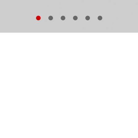
e aus einer heiteren Bemerkung eine grässliche
schichte wird, die selbst die Urheberin nicht mehr
edererkennt, davon erzählt Hans-Christian Andersens
ärchen
Es ist wirklich ganz gewiss
.
er wird "Stille Post" gespielt, aber auch eine böse Intri
ngefädelt. Und wer unter den erwachsenen Leserinne
d Lesern erkennt sich nicht wieder in all dem Federvie
s nur zu gern "so gut wie selbst Gesehenes" weitergib
d dabei eine verlorene Feder zu einem veritablen