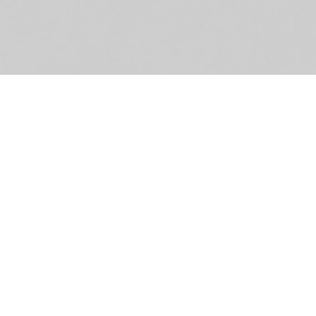
Wi
Ge
wi
M
Hi
ei
un
da
un