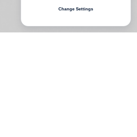
Change Settings
ge
n
h,
t