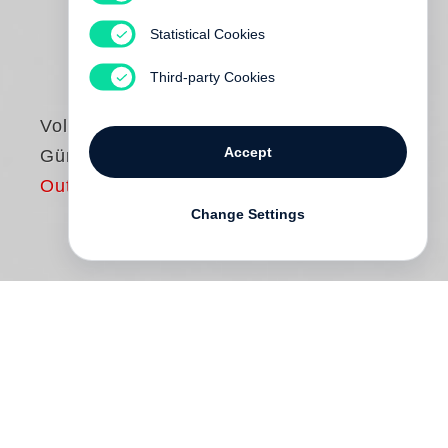
Statistical Cookies
Third-party Cookies
Volker Neuhaus
Accept
Günter Grass.
Out of print
Change Settings
Günter Grass
ist nach Goethe und
Thomas Mann der dritte deutsche Autor,
der sich bereits mit seinem Erstlingsroman
Weltruhm erschrieben hat, dann, nach