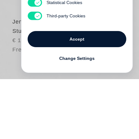
Statistical Cookies
Third-party Cookies
Jens Wonneberger
Sture Hunde
Accept
€ 19.90
Free shipping
Change Settings
Martin Rohrbach kehrt nach Jahren zurück
ins Windmühlenhaus. Dort, in der Nähe
des Dorfes allein auf einem Hügel, hat
sein Vater gewohnt bis zu seinem Tod. Nur