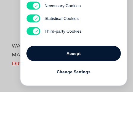
Necessary Cookies
Statistical Cookies
Third-party Cookies
WAS FUSSBALL
Accept
MACHT
Out of print
Change Settings
Wenn Politiker Bilanz ziehen, sprechen sie
gern einmal von »Spielminute«, »Tor« und
»Fußball«. Angela Merkel nannte sich