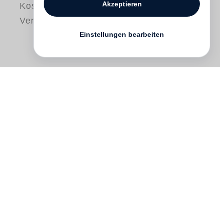
Akzeptieren
Kostenloser
Versand
Einstellungen bearbeiten
Rolls-Royce, a world renowned iconic
brand and symbol of all that is British,
Koto Bolofo
goes behind the scenes and
examines in minute detail the making of
the car that is the first choice of film stars
and heads of state. Given carte blanche
by Rolls-Royce, Koto photo documents the
painstaking craftsmanship that goes into