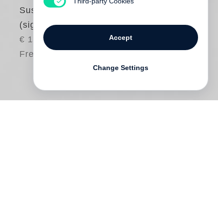
Third-party Cookies
Susie Glenn & ich
(signiert)
Accept
€ 18.00
Free shipping
Change Settings
»Weinen wird nicht helfen«, sagt Dianas
Vater. Es sind die 1940er, und er und
seine Frau haben eben beschlossen, das
Mädchen auf ein katholisches Internat zu
schicken. Die Schule fühlt sich für Diana
wie ein Gefängnis an. Vieles, was sie liebt,