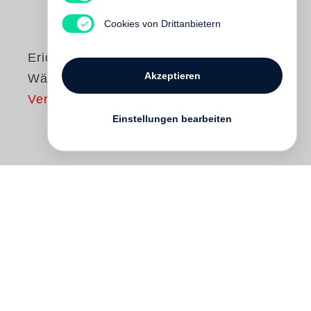
Cookies von Drittanbietern
Erich Loest
Akzeptieren
Wäschekorb
Vergriffen
Einstellungen bearbeiten
Ein alter Linker denkt neu nach - eine
Erzählung von roten Helden und dem
harten Pflaster des Sozialismus.
Als vor zwanzig Jahren die DDR
unterging, warf Bernhard Kielmann sein