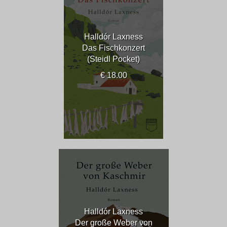
Halldór Laxness
Das Fischkonzert
(Steidl Pocket)
€ 18.00
Halldór Laxness
Der große Weber von