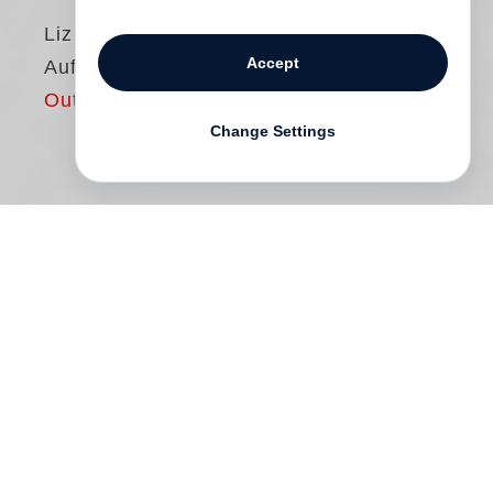
Liz Nugent
Accept
Auf der Lauer liegen
Out of print
Change Settings
Lydia Fitzsimons hat ein schönes Leben:
sie wohnt in einem vornehmen Haus in
Dublin, ist mit einem angesehenen Richter
verheiratet, der sie anbetet und hat einen
Sohn, den sie abgöttisch liebt. Wären da
nicht die finanziellen Sorgen, von denen
niemand wissen darf, und wäre da nicht