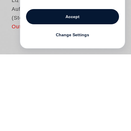
Liz Nugent
Auf der Lauer liegen
Accept
(Steidl Pocket)
Out of print
Change Settings
Lydia Fitzsimons hat ein schönes Leben:
sie wohnt in einem vornehmen Haus in
Dublin, ist mit einem angesehenen Richter
verheiratet, der sie anbetet und hat einen
Sohn, den sie abgöttisch liebt. Wären da
nicht die finanziellen Sorgen, von denen
niemand wissen darf, und wäre da nicht