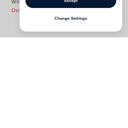
Accept
Wirtschaftswunder
Out of print
Change Settings
Noch heute gelten
Karl-Heinz Fehrecke
s
Motive, die zahlreiche Cover von DVD-
Editionen alter Filme zieren, als Klassiker.
Die von ihm geschaffenen Filmplakate
wecken bei vielen Menschen gute
Erinnerungen und Assoziationen an die
Wirtschaftswunderjahre nach dem Zweiten
Weltkrieg. Bis 1965 entwarf Fehrecke
zahlreiche Plakate, vor allem für die sehr